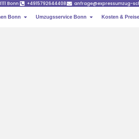
53111 Bonn
+4915792644408
anfrage@expressumzug-sc
men Bonn
Umzugsservice Bonn
Kosten & Preis