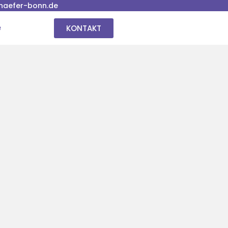
haefer-bonn.de
KONTAKT
e