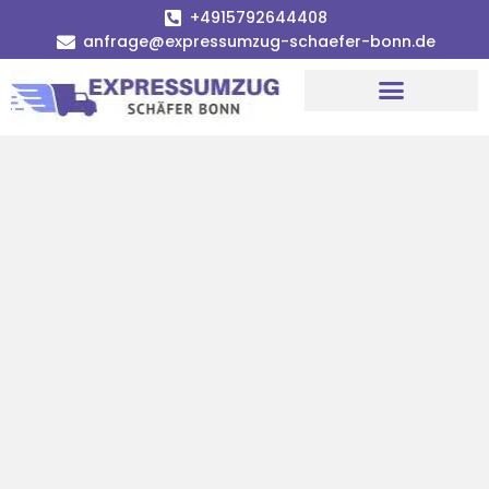
+4915792644408
anfrage@expressumzug-schaefer-bonn.de
Umzugsunternehmen Bonn